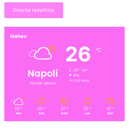
Diventa redattrice
Meteo
26
℃
Napoli
33º - 24º
81%
0.45 km/h
Nuvole sparse
33
33
31
32
31
℃
℃
℃
℃
℃
Ven
Sab
Dom
Lun
Mar