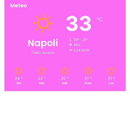
Meteo
33
℃
Napoli
35º - 25º
48%
2.24 km/h
Cielo sereno
34
33
30
31
31
℃
℃
℃
℃
℃
Gio
Ven
Sab
Dom
Lun