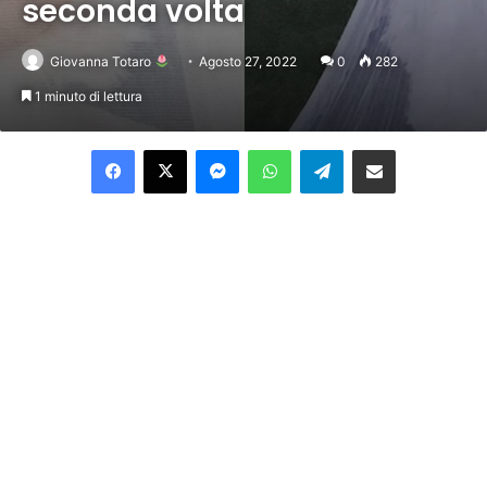
seconda volta
Giovanna Totaro
Agosto 27, 2022
0
282
1 minuto di lettura
Facebook
X
Messenger
WhatsApp
Telegram
Condividi per email