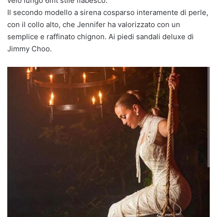
velo lungo 6mt stile fiabesco.
Il secondo modello a sirena cosparso interamente di perle,
con il collo alto, che Jennifer ha valorizzato con un
semplice e raffinato chignon. Ai piedi sandali deluxe di
Jimmy Choo.