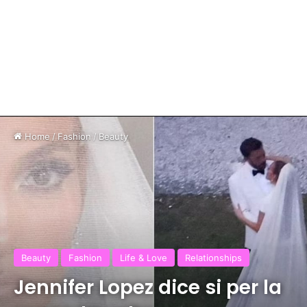
Home
/
Fashion
/
Beauty
Beauty
Fashion
Life & Love
Relationships
Jennifer Lopez dice si per la