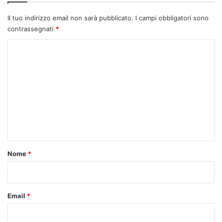
Il tuo indirizzo email non sarà pubblicato.
I campi obbligatori sono
contrassegnati
*
C
o
m
m
e
n
t
o
Nome
*
*
Email
*