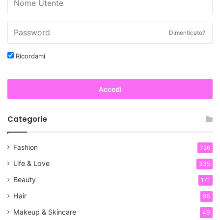
Dimenticato?
Ricordami
Accedi
Categorie
Fashion
726
Life & Love
335
Beauty
171
Hair
85
Makeup & Skincare
49