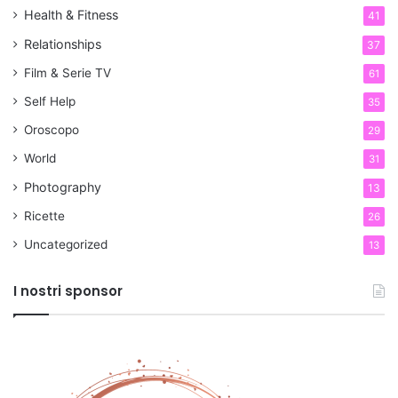
Health & Fitness
41
Relationships
37
Film & Serie TV
61
Self Help
35
Oroscopo
29
World
31
Photography
13
Ricette
26
Uncategorized
13
I nostri sponsor