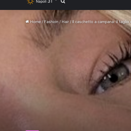
31
Ricerca per
Napoli
Home
/
Fashion
/
Hair
/
Il caschetto a campana: il taglio 