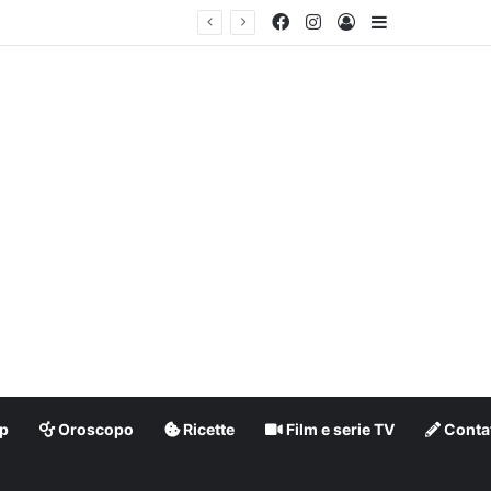
Facebook
Instagram
Accedi
Barra lateral
p
Oroscopo
Ricette
Film e serie TV
Contat