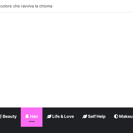
ey: il trend moda dell’estate
Beauty
Hair
Life & Love
Self Help
Makeu