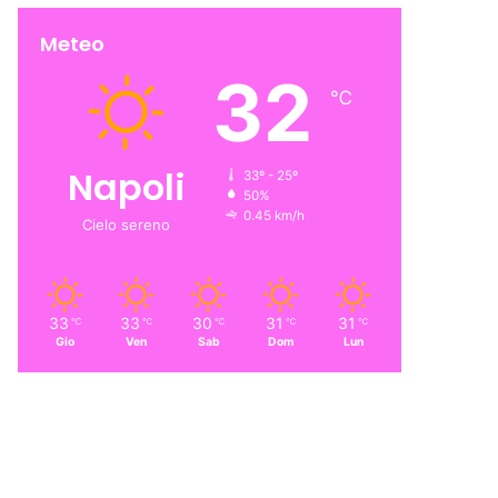
Meteo
32
℃
Napoli
33º - 25º
50%
0.45 km/h
Cielo sereno
33
33
30
31
31
℃
℃
℃
℃
℃
Gio
Ven
Sab
Dom
Lun