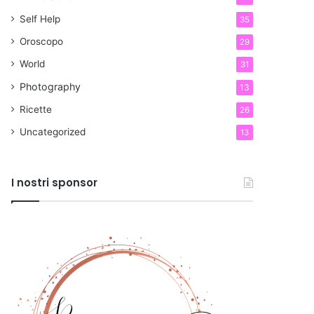
Self Help
35
Oroscopo
29
World
31
Photography
13
Ricette
26
Uncategorized
13
I nostri sponsor