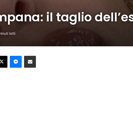
pana: il taglio dell’e
inuti letti
ebook
X
Messenger
Condividi per email