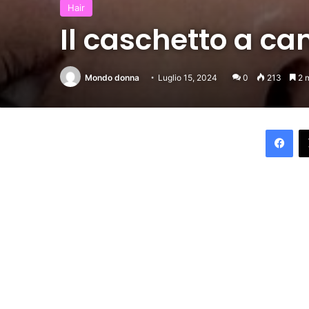
Hair
Il caschetto a cam
Mondo donna
Luglio 15, 2024
0
213
2 m
Fac