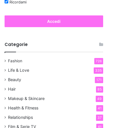
Ricordami
Accedi
Categorie
Fashion
726
Life & Love
335
Beauty
171
Hair
85
Makeup & Skincare
49
Health & Fitness
41
Relationships
37
Film & Serie TV
61