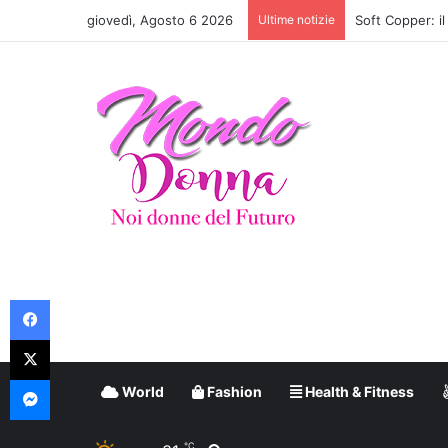
giovedì, Agosto 6 2026
Ultime notizie
Look The Odyss
Facebook
X
Messenger
World
Fashion
Health & Fitness
℃