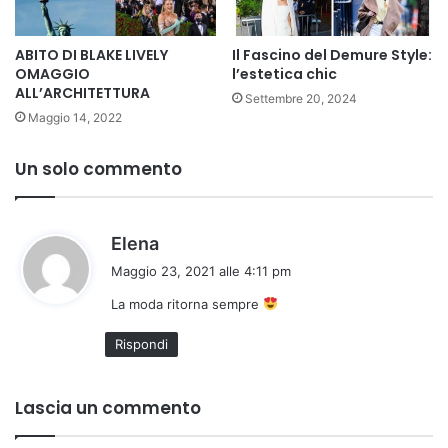
ABITO DI BLAKE LIVELY
Il Fascino del Demure Style:
OMAGGIO
l’estetica chic
ALL’ARCHITETTURA
Settembre 20, 2024
Maggio 14, 2022
Un solo commento
h
Elena
a
Maggio 23, 2021 alle 4:11 pm
d
La moda ritorna sempre
e
t
Rispondi
t
o
:
Lascia un commento