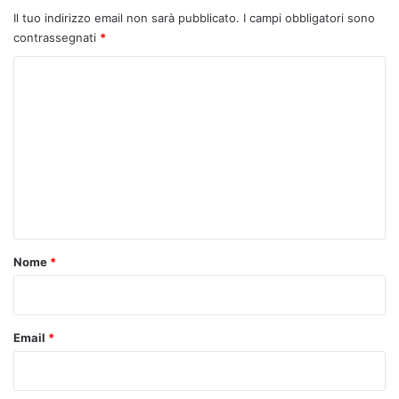
Il tuo indirizzo email non sarà pubblicato.
I campi obbligatori sono
contrassegnati
*
C
o
m
m
e
n
t
o
Nome
*
*
Email
*