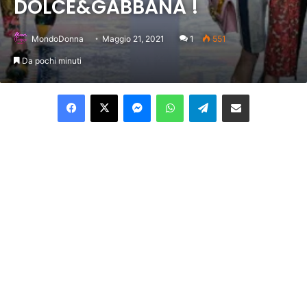
DOLCE&GABBANA !
MondoDonna
Maggio 21, 2021
1
551
Da pochi minuti
Facebook
X
Messenger
WhatsApp
Telegram
Condividi per email