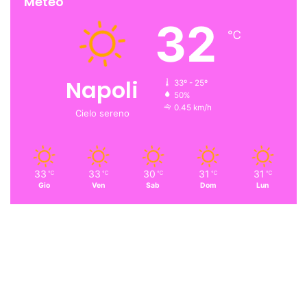
Meteo
32
℃
Napoli
33º - 25º
50%
0.45 km/h
Cielo sereno
33
33
30
31
31
℃
℃
℃
℃
℃
Gio
Ven
Sab
Dom
Lun