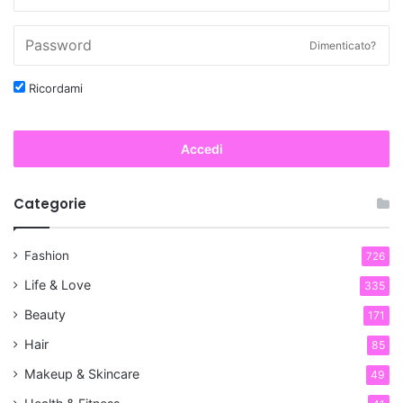
Dimenticato?
Ricordami
Accedi
Categorie
Fashion
726
Life & Love
335
Beauty
171
Hair
85
Makeup & Skincare
49