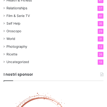
Health & Fitness
41
Relationships
37
Film & Serie TV
61
Self Help
35
Oroscopo
29
World
31
Photography
13
Ricette
26
Uncategorized
13
I nostri sponsor