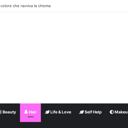
ey: il trend moda dell’estate
Beauty
Hair
Life & Love
Self Help
Makeu