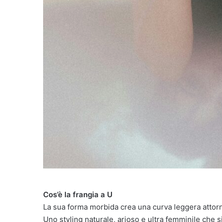
Cos’è la frangia a U
La sua forma morbida crea una curva leggera attorno a
Uno styling naturale, arioso e ultra femminile che si