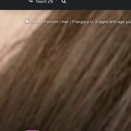
26
Ricerca per
Napoli
Home
/
Fashion
/
Hair
/
Frangia a U: il taglio anti-age pi