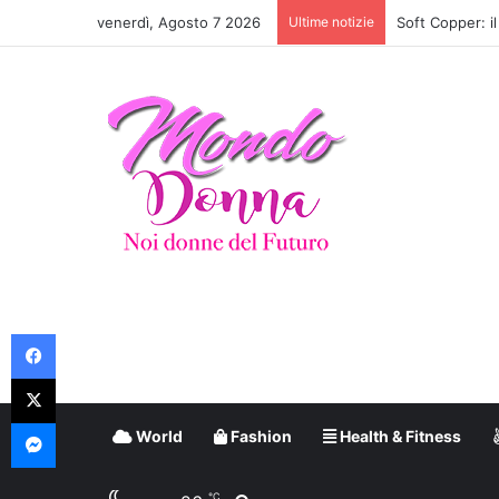
venerdì, Agosto 7 2026
Ultime notizie
Look The Odyss
Facebook
X
Messenger
World
Fashion
Health & Fitness
℃