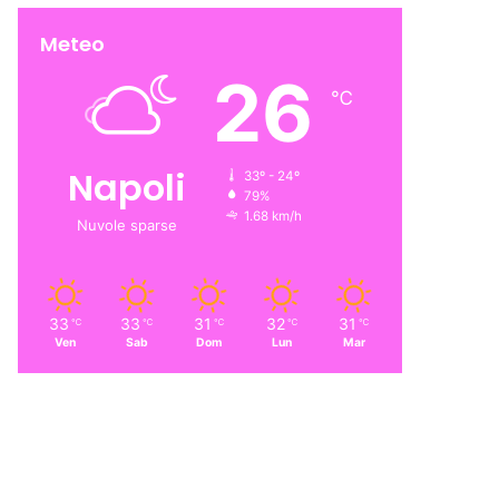
Meteo
26
℃
Napoli
33º - 24º
79%
1.68 km/h
Nuvole sparse
33
33
31
32
31
℃
℃
℃
℃
℃
Ven
Sab
Dom
Lun
Mar