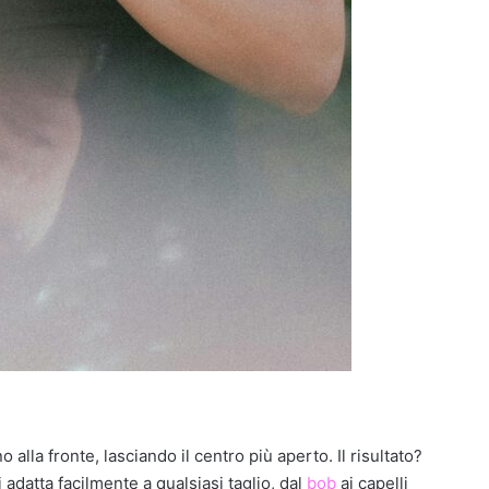
lla fronte, lasciando il centro più aperto. Il risultato?
 adatta facilmente a qualsiasi taglio, dal
bob
ai capelli