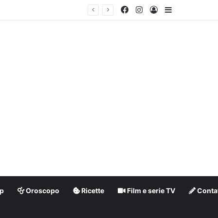
Facebook
Instagram
Accedi
Barra lateral
p
Oroscopo
Ricette
Film e serie TV
Contat