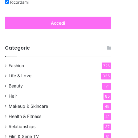
Ricordami
Accedi
Categorie
Fashion
726
Life & Love
335
Beauty
171
Hair
85
Makeup & Skincare
49
Health & Fitness
41
Relationships
37
Film & Serie TV
61