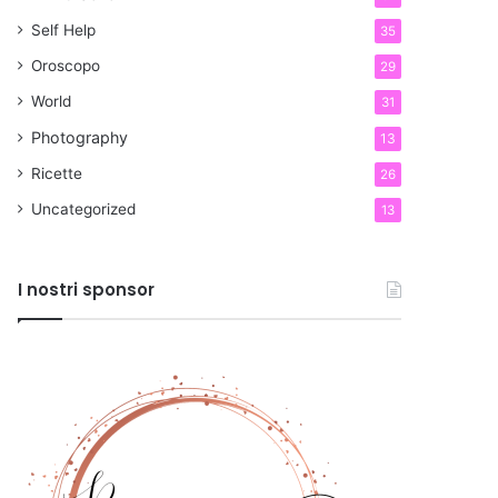
Self Help
35
Oroscopo
29
World
31
Photography
13
Ricette
26
Uncategorized
13
I nostri sponsor