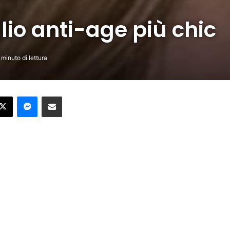
glio anti-age più chic
 minuto di lettura
ebook
X
Messenger
Condividi per email