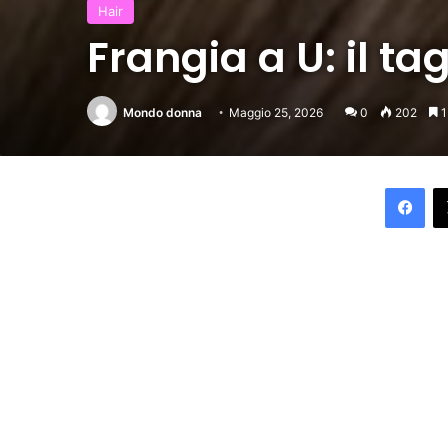
Hair
Frangia a U: il ta
Mondo donna
Maggio 25, 2026
0
202
1
Fac