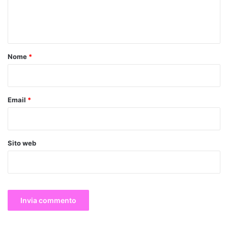
e
n
t
o
Nome
*
*
Email
*
Sito web