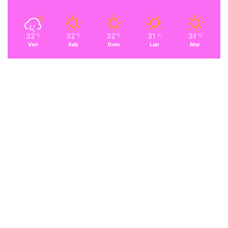
32
32
32
31
31
℃
℃
℃
℃
℃
Ven
Sab
Dom
Lun
Mar