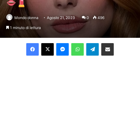
Mondo donna
Agosto 21, 2023
0
496
1 minuto di lettura
Facebook
X
Messenger
WhatsApp
Telegram
Condividi per email