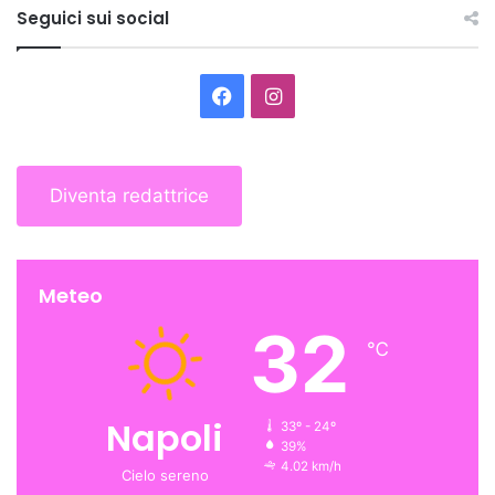
Seguici sui social
Facebook
Instagram
Diventa redattrice
Meteo
32
℃
Napoli
33º - 24º
39%
4.02 km/h
Cielo sereno