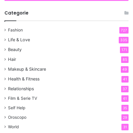
Categorie
Fashion
727
Life & Love
335
Beauty
171
Hair
85
Makeup & Skincare
49
Health & Fitness
41
Relationships
37
Film & Serie TV
61
Self Help
35
Oroscopo
29
World
31