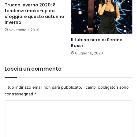
Trucco inverno 2020: 8
tendenze make-up da
sfoggiare questo autunno
inverno!
Novembre 1, 2019
Il tubino nero di Serena
Rossi
Giugno 16, 2023
Lascia un commento
Il tuo indirizzo email non sarà pubblicato.
I campi obbligatori sono
contrassegnati
*
C
o
m
m