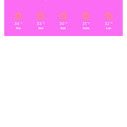
34
33
30
31
32
℃
℃
℃
℃
℃
Gio
Ven
Sab
Dom
Lun