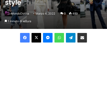
style
MondoDonna
Marzo 4, 2022
0
489
1 minuto di lettura
Facebook
X
Messenger
WhatsApp
Telegram
Condividi per email