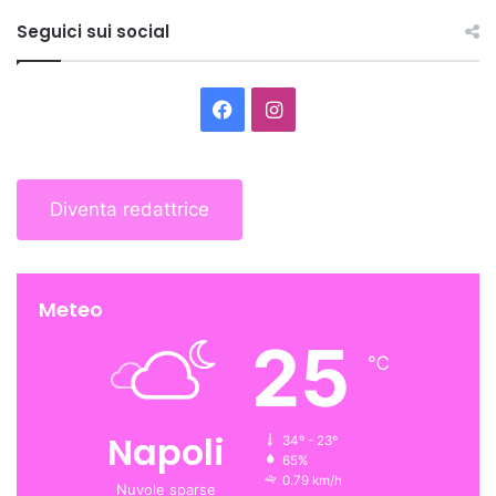
Seguici sui social
Facebook
Instagram
Diventa redattrice
Meteo
25
℃
Napoli
34º - 23º
65%
0.79 km/h
Nuvole sparse