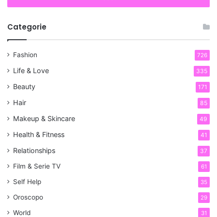
Categorie
Fashion
726
Life & Love
335
Beauty
171
Hair
85
Makeup & Skincare
49
Health & Fitness
41
Relationships
37
Film & Serie TV
61
Self Help
35
Oroscopo
29
World
31