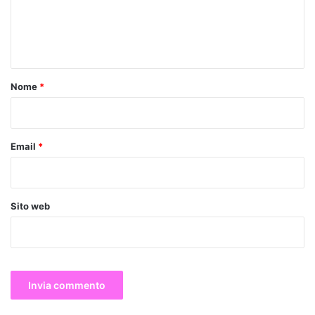
e
n
t
o
Nome
*
*
Email
*
Sito web