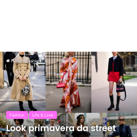
Home
/
Fashion
Fashion
Life & Love
Look primavera da street