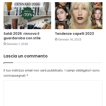
Saldi 2026: rinnova il
Tendenze capelli 2023
guardaroba con stile
Gennaio 16, 2023
Gennaio 1, 2026
Lascia un commento
Il tuo indirizzo email non sarà pubblicato.
I campi obbligatori sono
contrassegnati
*
C
o
m
m