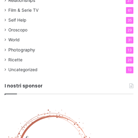
Relationships
37
Film & Serie TV
61
Self Help
35
Oroscopo
29
World
31
Photography
13
Ricette
26
Uncategorized
13
I nostri sponsor