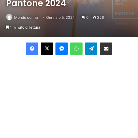
Pantone 2024
Mondo donna
Gennaio 5, 2024
0
326
1 minuto di lettura
Facebook
X
Messenger
WhatsApp
Telegram
Condividi per email