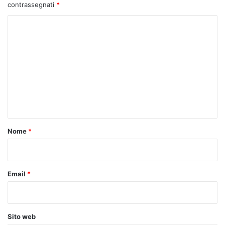
contrassegnati
*
C
o
m
m
e
n
t
o
Nome
*
*
Email
*
Sito web