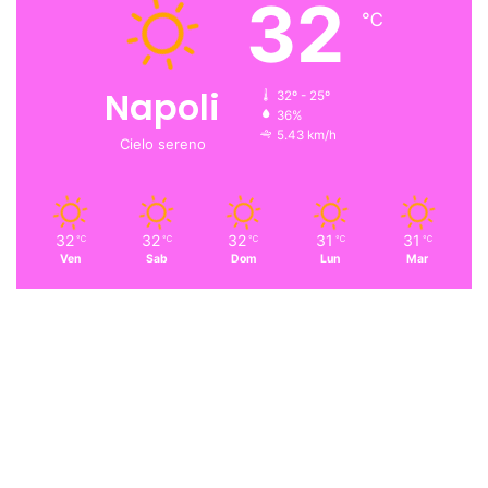
32
℃
Napoli
32º - 25º
36%
5.43 km/h
Cielo sereno
32
32
32
31
31
℃
℃
℃
℃
℃
Ven
Sab
Dom
Lun
Mar