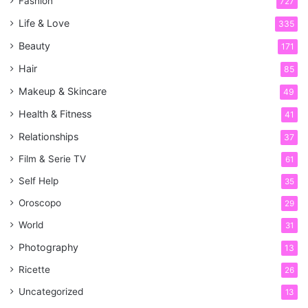
Fashion
727
Life & Love
335
Beauty
171
Hair
85
Makeup & Skincare
49
Health & Fitness
41
Relationships
37
Film & Serie TV
61
Self Help
35
Oroscopo
29
World
31
Photography
13
Ricette
26
Uncategorized
13