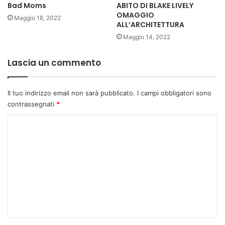
Bad Moms
ABITO DI BLAKE LIVELY
OMAGGIO
Maggio 18, 2022
ALL’ARCHITETTURA
Maggio 14, 2022
Lascia un commento
Il tuo indirizzo email non sarà pubblicato.
I campi obbligatori sono
contrassegnati
*
C
o
m
m
e
n
t