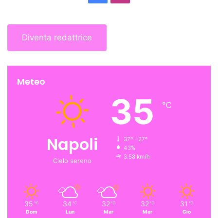
Diventa redattrice
Meteo
35
℃
Napoli
37º - 27º
43%
3.58 km/h
Cielo sereno
35
34
32
32
31
℃
℃
℃
℃
℃
Dom
Lun
Mar
Mer
Gio