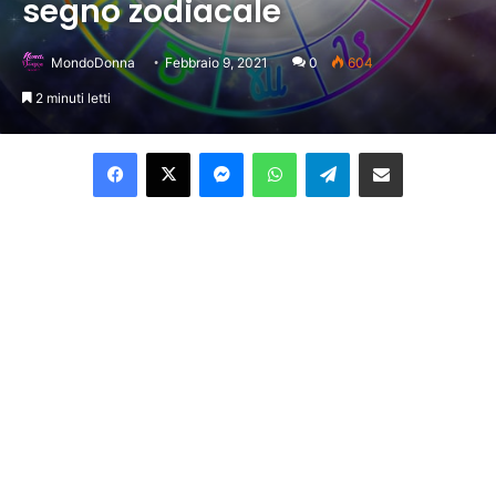
segno zodiacale
MondoDonna
Febbraio 9, 2021
0
604
2 minuti letti
Facebook
X
Messenger
WhatsApp
Telegram
Condividi per email