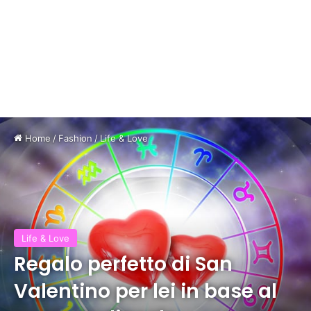
Home
/
Fashion
/
Life & Love
Life & Love
Regalo perfetto di San
Valentino per lei in base al