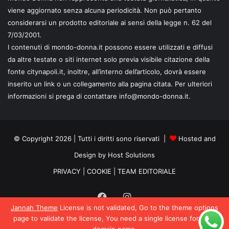
viene aggiornato senza alcuna periodicità. Non può pertanto
considerarsi un prodotto editoriale ai sensi della legge n. 62 del
7/03/2001.
I contenuti di mondo-donna.it possono essere utilizzati e diffusi
da altre testate o siti internet solo previa visibile citazione della
fonte citynapoli.it, inoltre, all’interno dell’articolo, dovrà essere
inserito un link o un collegamento alla pagina citata. Per ulteriori
informazioni si prega di contattare info@mondo-donna.it.
© Copyright 2026 | Tutti i diritti sono riservati |
Hosted and
Design by Host Solutions
PRIVACY
|
COOKIE
|
TEAM EDITORIALE
Facebook
Instagram
Jannah Theme
License is not validated, Go to the theme options
page to validate the license, You need a single license for each