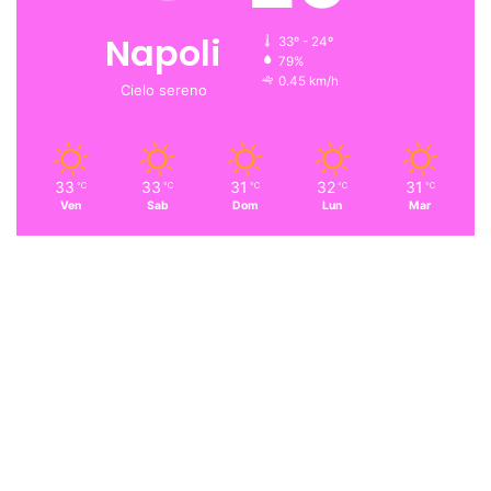
Napoli
33º - 24º
79%
0.45 km/h
Cielo sereno
33
33
31
32
31
℃
℃
℃
℃
℃
Ven
Sab
Dom
Lun
Mar