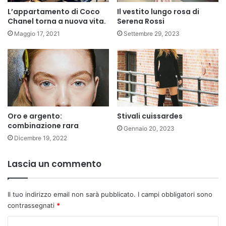
L’appartamento di Coco
Il vestito lungo rosa di
Chanel torna a nuova vita.
Serena Rossi
Maggio 17, 2021
Settembre 29, 2023
Oro e argento:
Stivali cuissardes
combinazione rara
Gennaio 20, 2023
Dicembre 19, 2022
Lascia un commento
Il tuo indirizzo email non sarà pubblicato.
I campi obbligatori sono
contrassegnati
*
C