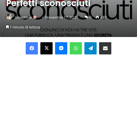
Perfetti sconosciuti
Josephine
Novembre 17, 2021
0
487
1 minuto di lettura
Facebook
X
Messenger
WhatsApp
Telegram
Condividi per email