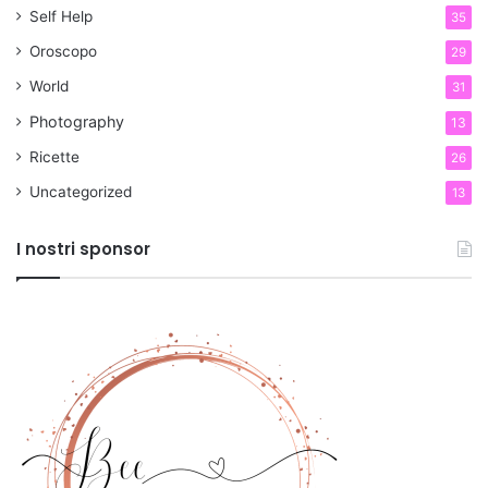
Self Help
35
Oroscopo
29
World
31
Photography
13
Ricette
26
Uncategorized
13
I nostri sponsor